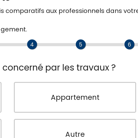
is comparatifs
aux
professionnels
dans votr
gagement.
4
5
6
n concerné par les travaux ?
Appartement
Autre