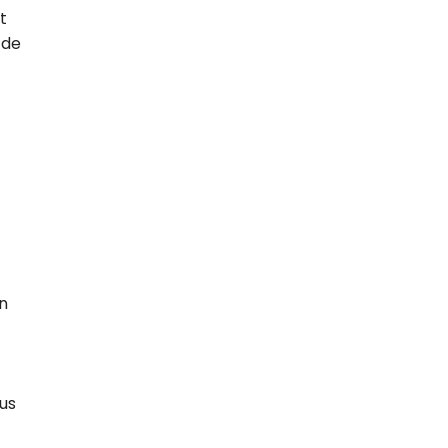
t
 de
on
us