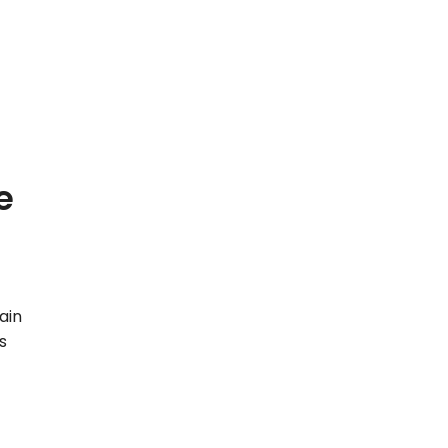
e
ain
s