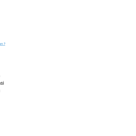
an ?
n
si
à