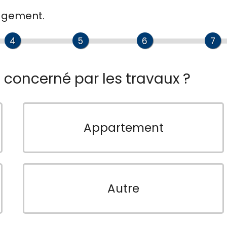
gagement.
4
5
6
7
n concerné par les travaux ?
Appartement
Autre