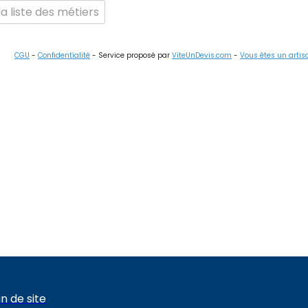
a liste des métiers
CGU
-
Confidentialité
- Service proposé par
ViteUnDevis.com
-
Vous êtes un artis
n de site