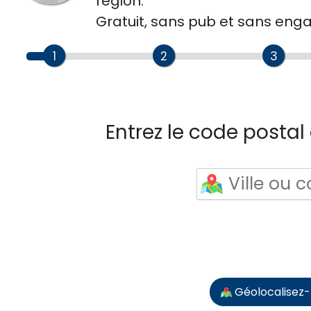
région.
Gratuit, sans pub et sans en
1
2
3
Entrez le code postal o
Géolocalisez