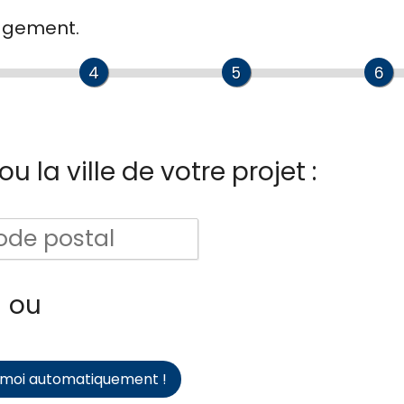
gagement.
4
5
6
u la ville de votre projet :
ou
-moi automatiquement !