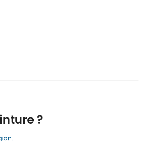
nture ?
ion.