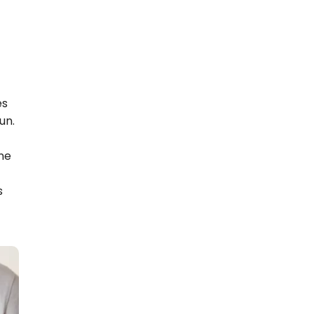
es
un.
une
s