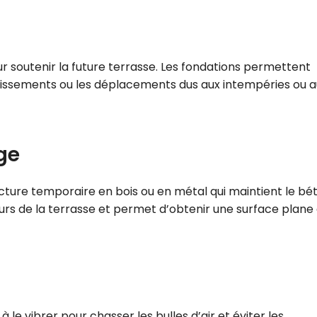
pour soutenir la future terrasse. Les fondations permettent
 affaissements ou les déplacements dus aux intempéries ou 
ge
cture temporaire en bois ou en métal qui maintient le bé
ours de la terrasse et permet d’obtenir une surface plane
 le vibrer pour chasser les bulles d’air et éviter les