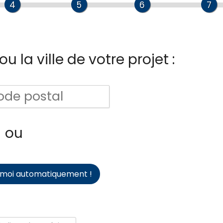
4
5
6
7
u la ville de votre projet :
ou
-moi automatiquement !