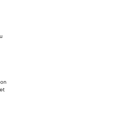
au
ton
 et