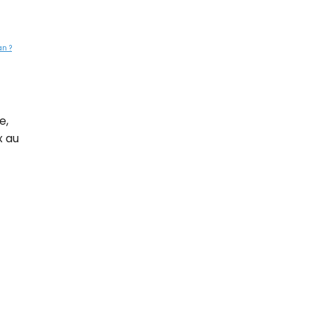
an ?
e,
x au