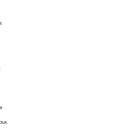
s.
t
e
aux.