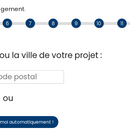
gagement.
6
7
8
9
10
11
u la ville de votre projet :
ou
-moi automatiquement !