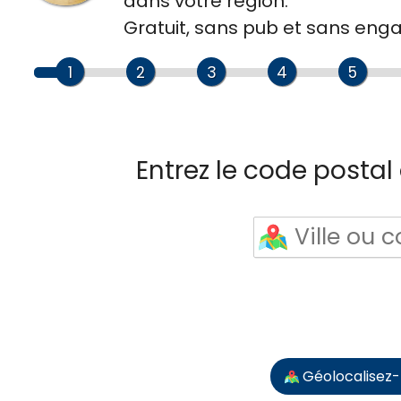
dans votre région.
Gratuit, sans pub et sans en
1
2
3
4
5
Entrez le code postal o
Géolocalisez