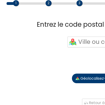
1
2
3
Entrez le code postal 
Géolocalisez
Retour à 