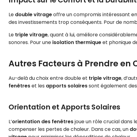
Le
double vitrage
offre un compromis intéressant en
des investissements trop conséquents. Pour de nombre
Le
triple vitrage
, quant à lui, améliore considérablem
sonores. Pour une
isolation thermique
et phonique de 
Autres Facteurs à Prendre en
Au-delà du choix entre double et
triple vitrage
, d’au
fenêtres
et les
apports solaires
sont également des 
Orientation et Apports Solaires
L’
orientation des fenêtres
joue un rôle crucial dans l
compenser les pertes de chaleur. Dans ce cas, un
do
vitrage
pour minimiser les déperditions de chaleur.