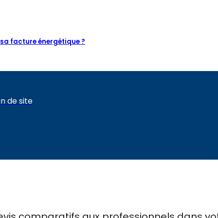
 sa facture énergétique ?
n de site
evis comparatifs
aux
professionnels
dans vot