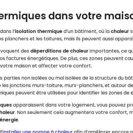
ermiques dans votre mais
dans l’
isolation thermique
d’un bâtiment, où la
chaleur
s
 planchers et les toitures, mais ils peuvent aussi appara
rovoquent des
déperditions de chaleur
importantes, ce qu
os factures énergétiques. De plus, ces zones peuvent c
 votre maison et affecter votre confort.
 parties non isolées ou mal isolées de la structure du bât
 les jonctions murs-toiture, murs-planchers, et autour de
ues peuvent être utilisées pour identifier les zones de
iques
apparaissent dans votre logement, vous pouvez pr
haleur
. Non seulement cela augmentera votre confort, m
énergie
.
d’
installer une pompe à chaleur
afin d’améliorer encore p