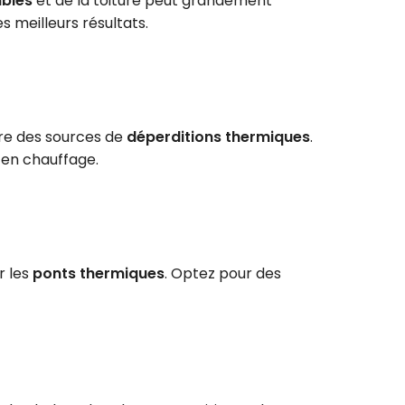
mbles
et de la toiture peut grandement
es meilleurs résultats.
tre des sources de
déperditions thermiques
.
 en chauffage.
r les
ponts thermiques
. Optez pour des