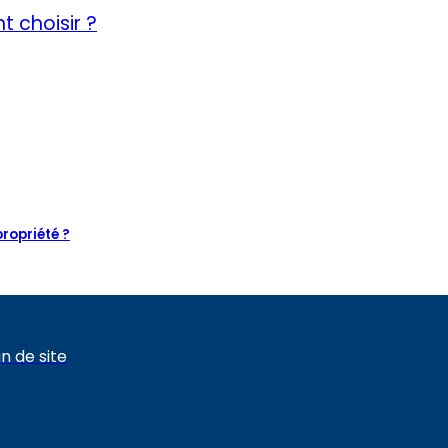
t choisir ?
ropriété ?
n de site