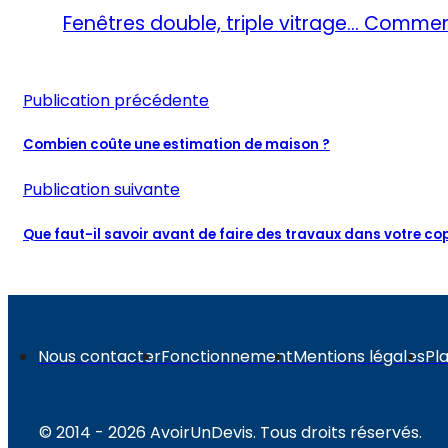
Fenêtres double, triple vitrage… Commen
Publication précédente
Combien coûte une estimation de maison ?
Publication suivante
Que faut-il savoir avant de faire des travaux dans votre cop
Nous contacter
Fonctionnement
Mentions légales
Pla
© 2014 - 2026 AvoirUnDevis. Tous droits réservés.