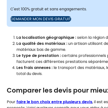
C'est 100% gratuit et sans engagements.
DEMANDER MON DEVIS GRATUIT
La localisation géographique :
selon la région d
La qualité des matériaux :
un artisan utilisant d
matériaux bas de gamme.
Le type de prestation :
certains professionnels p
facturent ces différentes prestations séparéme
Les frais annexes :
le transport des matériaux, 
total du devis.
Comparer les devis pour mieux
Pour
faire le bon choix entre plusieurs devis
, il est
proposés. Voici quelques conseils pour vous aider à c